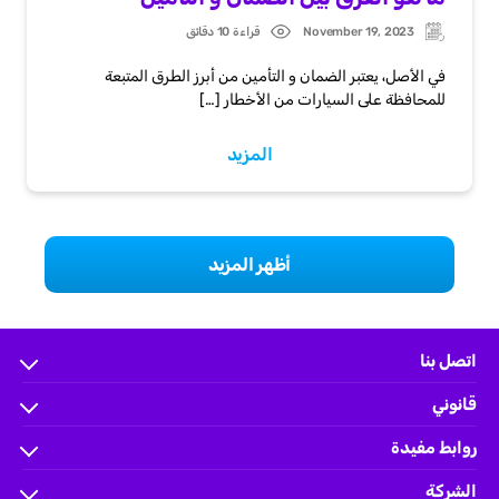
November 19, 2023
قراءة 10 دقائق
Post
Updated:
date
في الأصل، يعتبر الضمان و التأمين من أبرز الطرق المتبعة
للمحافظة على السيارات من الأخطار […]
المزيد
أظهر المزيد
اتصل بنا
الأسئلة الشائعة
قانوني
help.wakeel@ace-gallagher.com
الشروط والأحكام
روابط مفيدة
800 304 0040
لوائح وأنظمة هيئة التأمين
حسابي
(+966) 9200-51000 x 5548
الشركة