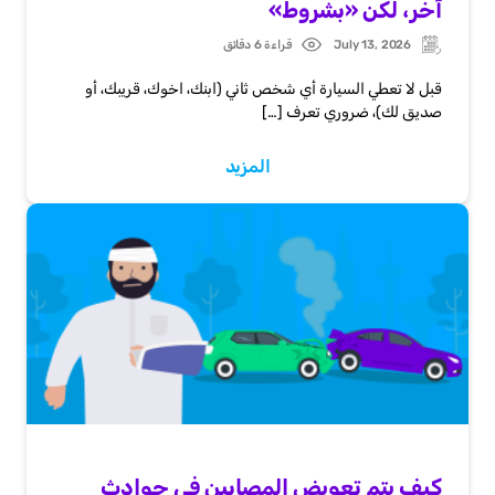
آخر، لكن «بشروط»
July 13, 2026
قراءة 6 دقائق
Post
Updated:
date
قبل لا تعطي السيارة أي شخص ثاني (ابنك، اخوك، قريبك، أو
صديق لك)، ضروري تعرف […]
المزيد
كيف يتم تعويض المصابين في حوادث