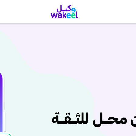
ن محـل للثـقـة