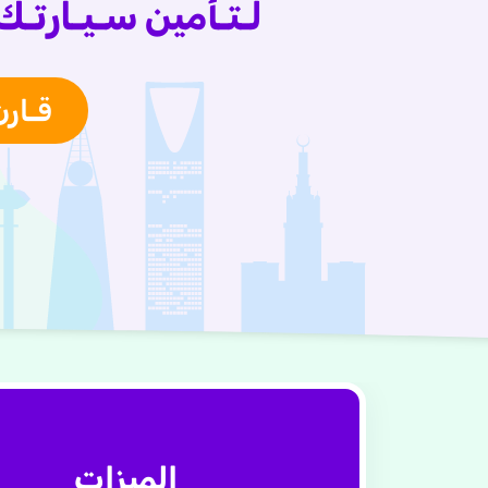
لـتـأمين سـيـارتـك.
قـارن
الميزات