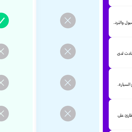
ول والبَرد.
حادث لدى
السيارة.
ارئ على