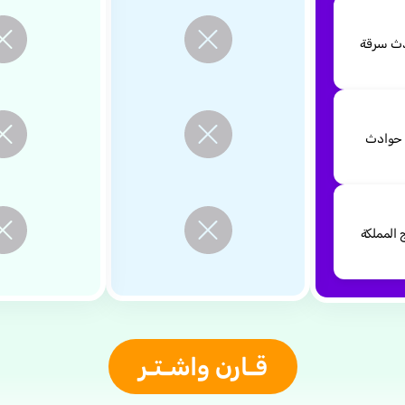
دث سرقة
 حوادث
 المملكة
قـارن واشـتـر