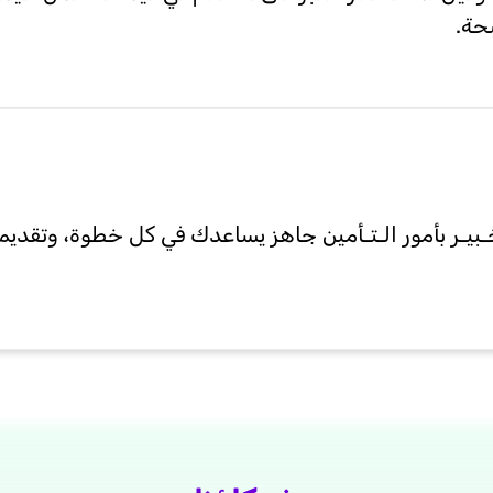
حة.
يـر بأمور الـتـأمين جاهز يساعدك في كل خطوة، وتقديم ا