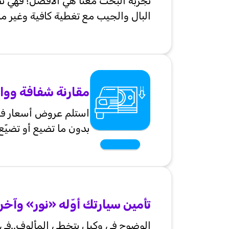
تجربة البحث معنا هي الأفضل؛ فهي ت
البال والجيب مع تغطية كافية وغير م
مقارنة شفافة ووا
استلم عروض أسعار فور
بدون ما تضيع أو تضيّ
تأمين سيارتك أوّله «نور» وآخر
الوضوح في وكيل يتخطى المألوف..في و