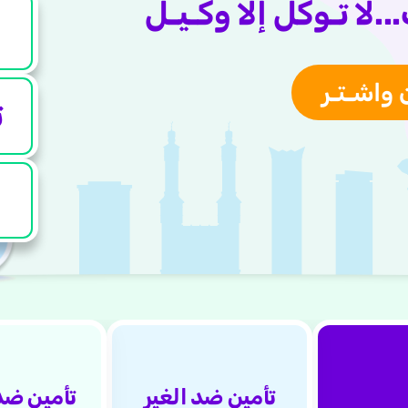
..
لا تـوكل إلا وكـيـل
 واشـتـر
ت
تأمين ضد الغير
تأمين ضد