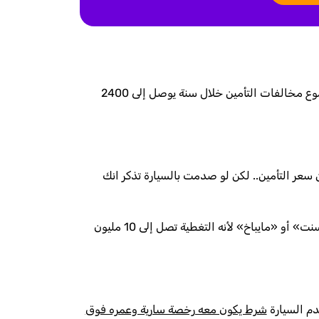
مخالفة التامين تنزل كل 15 يوم وسعرها 100 ريال.. يعني مجموع مخالفات التأمين خلال سنة يوصل إلى 2400
ر التأمين.. لكن لو صدمت بالسيارة تذكر انك
التامين ضد الغير قادر ينقذ الموقف، وما يهم لو صدمت «اكسنت» أو «مايباخ» لأنه التغطية تصل إلى 10 مليون
دم السيارة
شرط يكون معه رخصة سارية وعمره فوق