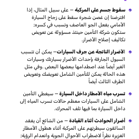
سقوط جسم على المركبة
— على سبيل المثال، إذا
افترضنا إن غصن شجرة سقط على زجاج السيارة
الأمامي بفعل الجو العاصف وتسبب في كسره;
ستكون شركة التأمين حينئذ مسؤولة عن تعويض
تكاليف إصلاح الأضرار.
ا
لأضرار الناتجة عن جرف السيارات
— يمكن أن تتسبب
السيول الجارفة بإحداث الأضرار بسيارتك وسيارات
الغير أيضاً عند اصطدامها ببعضها البعض .وفي مثل
هذه الحالة يمكن للتأمين الشامل تعويضك وتعويض
الطرف الثالث أيضاً
تسرب مياه الأمطار داخل السيارة
— سيغطي التأمين
الشامل على السيارات معظم حالات تسرب المياه إلى
داخل السيارة بما فيها تلف المحرك.
أضرار الحوادث أثناء القيادة
— من الشائع أن يفقد
السائقون سيطرتهم على المركبة أثناء هطول الأمطار
الغزيرة نظراً لاضطراب الأحوال الجوية وانعدام الرؤية;