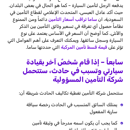
يدفعه الرجل لتأمين السيارة – كما هو الحال في بعض البلدان.
حيث أكد عادل العيسى، المتحدث الإعلامي لقطاع التأمين في
السعودية، ان
ساما تراقب أسعار التأمين
دائماً ومن الممنوع
نظاماً حصول أي تفرقة في تسعير وثائق التأمين بين الذكر
والأنثى. كما أوضح أن السعر في الأساس يعتمد على نوع
السيارة وسجل سائقها. ويمكنك التعرف على أهم العوامل التي
تؤثر على
قيمة قسط تأمين المركبة
التي حددتها ساما.
سابعاً – إذا قام شخصٌ آخر بقيادة
سيارتي وتسبب في حادث، ستتحمل
شركة التأمين المسؤولية
ستتحمل شركة التأمين تغطية تكاليف الحادث شريطة أن:
يمتلك السائق المتسبب في الحادث رخصة سياقة
سارية المفعول
كما يجب أن يكون اسمه مدرجاً في وثيقة تأمين
السيارة بصفته سائق إضافي.