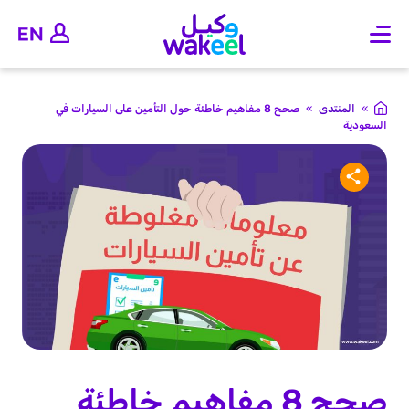
O
p
e
n
m
»
المنتدى
»
صحح 8 مفاهيم خاطئة حول التأمين على السيارات في
a
السعودية
i
n
m
e
n
u
صحح 8 مفاهيم خاطئة