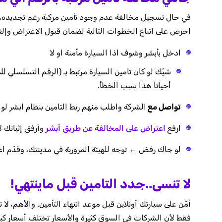
في حال تسجيل مخالفة عدم وجود تأمين مركبة رغم تجديده، فال
احرص على اتباع الخطوات التالية لضمان قبول الاعتراض وإلغ
ادخل بأبشر وشوف اذا السيارة مأمنة او لا
شيّك لو كان تامين السيارة مرتبط بـ (الرقم التسلسلي لل
أحياناً هذا سبب الخطأ.
تواصل مع
الشركة واطلب منهم ربط التامين بنظام ابشر لو 
ارفع
اعتراض على المخالفة عن طريق أبشر
وأرفق إثباتك ل
لو جاك رفض ← توجه للهيئة المرورية في مدينتك، وقدّم اع
لا تنسى..جدد التامين قبل ماينتهي!
أمّن على سيارتك أونلاين قبل موعد انتهاء التأمين. والأهم، ل
فقط لأن الشركات في السوق كثيرة والأسعار تختلف أسعار كبي