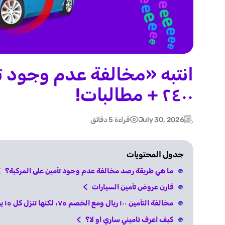
انتبه «مخالفة عدم وجود ت
٢٤٠٠ + مطالبات!
July 30, 2026
قراءة 5 دقائق
Post
Updated:
date
جدول المحتويات
ما هي طريقة رصد مخالفة عدم وجود تأمين على المركبة؟
قارن عروض تأمين السيارات
مخالفة التأمين ١٠٠ ريال ومع الخصم ٧٥، لكنها تنزل كل ١٥ يوم
كيف اعرف تاميني ساري او لا؟