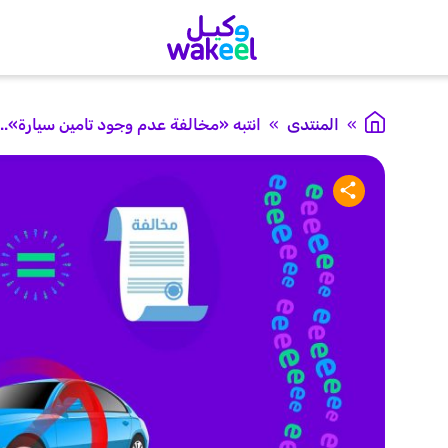
»
المنتدى
»
انتبه «مخالفة عدم وجود تامين سيارة»..خسارتها ٢٤٠٠ 