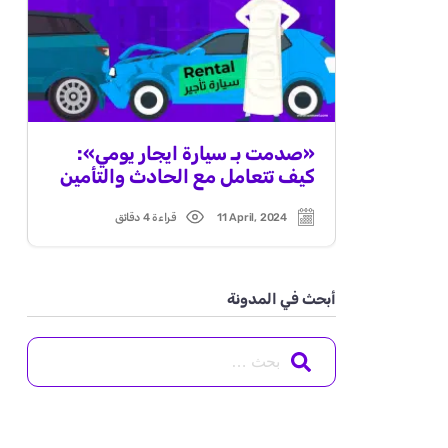
«صدمت بـ سيارة ايجار يومي»:
كيف تتعامل مع الحادث والتأمين
11 April, 2024
قراءة 4 دقائق
Read
Post
time
date
أبحث في المدونة
Search
for: