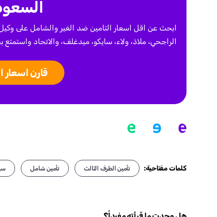
السعود
ابحث عن اقل اسعار التامين ضد الغير والشامل على وكيل
الراجحي، ملاذ، ولاء، سايكو، ميدغلف، والاتحاد واستمتع بخصم حتى 50٪ على عدم 
قارن اسعار ا
كلمات مفتاحية:
تأمين الطرف الثالث
تأمين شامل
سيا
هل وجدت ما قرأته مفيداً؟