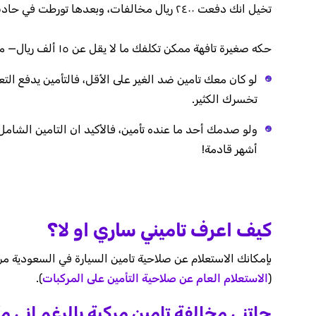
تخيل انك دفعت ٢٤٠٠ ريال مخالفات، وبعدها تورطت في حادث..
حكه صغيرة تافهة ممكن تكلفك ما لا يقل عن ١٥ ألف ريال— ما بالك لو صدمت سيارة جديدة أو «مرسيدس»؟!
لو كان معك تامين ضد الغير على الأقل، فالتأمين يدفع ال
تخسرك الكثير.
ولو صدمك أحد ما عنده تأمين، فالأكيد ان التامين الشام
أشهر قادمة!
كيف اعرف تاميني ساري او لا؟
بإمكانك الاستعلام عن صلاحية تامين السيارة في السعودية
(
الاستعلام العام عن صلاحية التأمين على المركبات
).
جاتني مخالفة تامين مركبة بالرغم اني 