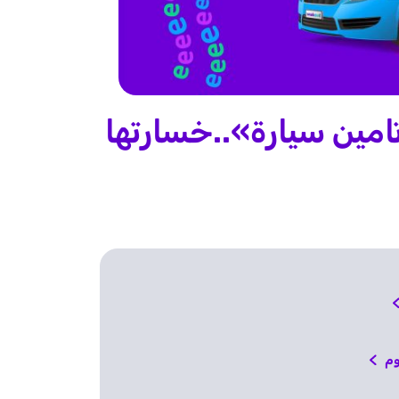
امين سيارة»..خسارتها