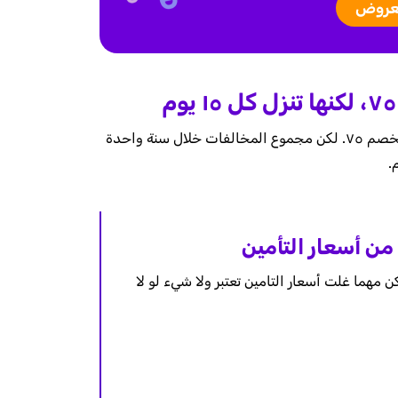
عروض
قيمة مخالفة انتهاء التامين في السعودية ١٠٠-١٥٠ ريال، ومع الخصم ٧٥. لكن مجموع المخالفات خلال سنة واحدة
من أسعار التأمين
 لكن مهما غلت أسعار التامين تعتبر ولا شيء لو لا