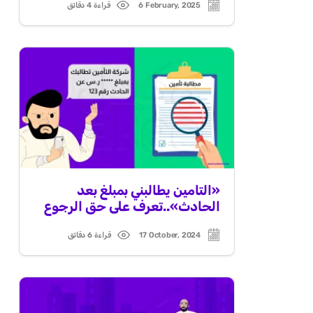
6 February, 2025
قراءة 4 دقائق
Read
Post
time
date
«التامين يطالبني بمبلغ بعد
الحادث»..تعرف على حق الرجوع
17 October, 2024
قراءة 6 دقائق
Read
Post
time
date