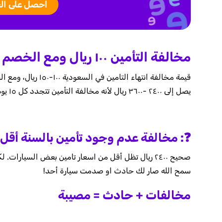
احصل على ال
مخالفة التأمين ١٠٠ ريال ومع الخصم ٧٥، لكنها تنزل كل ١٥ يوم
يصل إلى ٢٤٠٠ -٣٦٠٠ ريال لأنه مخالفة التأمين تتجدد كل ١٥ يوم.
❓: مخالفة عدم وجود تأمين بالسنة أقل 
صحيح ٢٤٠٠ ريال تظل أقل من اسعار تامين بعض السيارات.
سمح الله صار لك حادث او صدمت سيارة أحد!
مخالفات + حادث = مصيبة