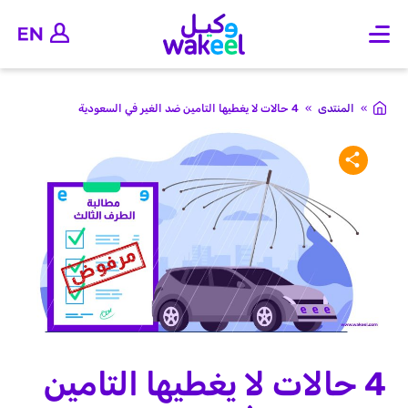
O
p
e
n
m
»
المنتدى
»
4 حالات لا يغطيها التامين ضد الغير في السعودية
a
i
n
m
e
n
u
4 حالات لا يغطيها التامين