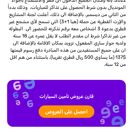
2022، بأنه بإمكان الجميع الدخول الى قطر والاستمتاع بأجواء
المونديال بدون شرط الحصول على تذاكر للمباريات، وذلك بدءاً
من الثاني من ديسمبر. بالإضافة الى ذلك، أعلنت لجنة المشاريع
والإرث القطرية عن حملة (هيا 1+3) التي تسمح لأي مشجع غير
قطري بدعوة 3 اشخاص معه برقم تذكرته للحضور الى البطولة
من غير تذاكر! شرط ان مقدم الطلب لا يقل عمره عن 18 سنة
ولديه جواز ساري المفعول، تزويد بمكان الاقامة بالإضافة الى
ان على جميع المستفيدين من هذه المبادرة دفع رسوم قيمتها
$137 (ما يساوي 500 ريال قطري تقريبا)، باستثناء من هم اقل
من 12 سنة.
قارن عروض تأمين السيارات
احصل على العروض