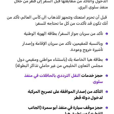
الدخول والتأكد من مطابقتها قبل السفر إلى قطر من خلال
منفذ سلوى البري.
قبل أن تحزم امتعتك وتتجهز للذهاب الى كأس العالم، تأكد من
أنك تكون قد تأكدت من كل ما تحتاجه للسفر:
تأكد من سريان جواز السفر/ بطاقة الهوية الوطنية
وبالنسبة للمقيمين، تأكد من سريان الإقامة وإصدار
تأشيرة خروج وعودة.
بطاقة هيا الخاصة بك (باستثناء مواطني ومقيمي دول
مجلس التعاون الخليجي من غير حاملي تذاكر البطولة)
حجز خدمات
النقل الترددي بالحافلات في منفذ
سلوى
التأكد من إصدار الموافقة على تصريح المركبة
لدخول دولة قطر
حجز موقف سيارة في منفذ أبو سمرة (الجانب
القطري) عبر تطبيق هيا