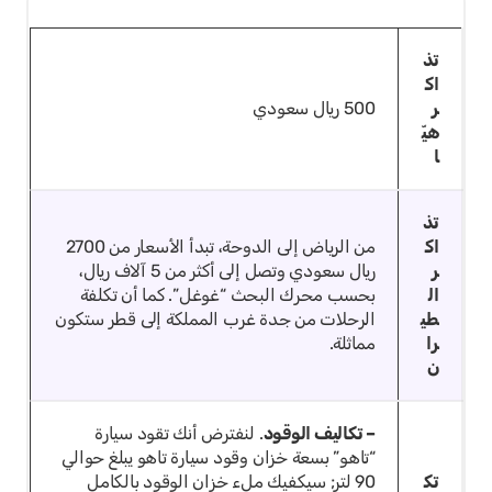
تذ
اك
ر
500 ريال سعودي
هيّ
ا
تذ
اك
من الرياض إلى الدوحة، تبدأ الأسعار من 2700
ر
ريال سعودي وتصل إلى أكثر من 5 آلاف ريال،
ال
بحسب محرك البحث “غوغل”. كما أن تكلفة
طي
الرحلات من جدة غرب المملكة إلى قطر ستكون
را
مماثلة.
ن
– تكاليف الوقود
. لنفترض أنك تقود سيارة
“تاهو” بسعة خزان وقود سيارة تاهو يبلغ حوالي
تك
90 لتر; سيكفيك ملء خزان الوقود بالكامل