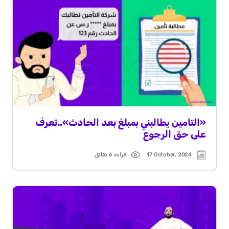
«التامين يطالبني بمبلغ بعد الحادث»..تعرف
على حق الرجوع
17 October, 2024
قراءة 6 دقائق
Read
Post
time
date