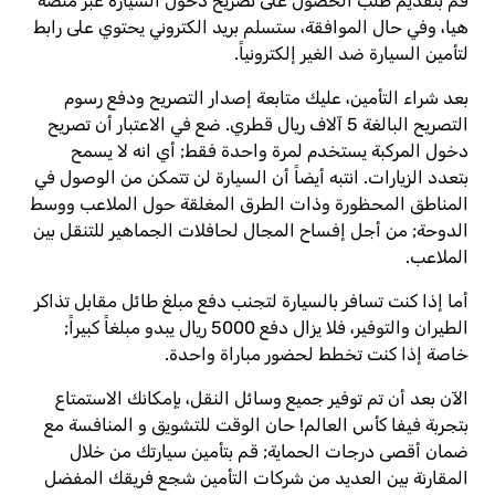
قم بتقديم طلب الحصول على تصريح دخول السيارة عبر منصة
هيا، وفي حال الموافقة، ستسلم بريد الكتروني يحتوي على رابط
لتأمين السيارة ضد الغير إلكترونياً.
بعد شراء التأمين، عليك متابعة إصدار التصريح ودفع رسوم
التصريح البالغة 5 آلاف ريال قطري. ضع في الاعتبار أن تصريح
دخول المركبة يستخدم لمرة واحدة فقط; أي انه لا يسمح
بتعدد الزيارات. انتبه أيضاً أن السيارة لن تتمكن من الوصول في
المناطق المحظورة وذات الطرق المغلقة حول الملاعب ووسط
الدوحة; من أجل إفساح المجال لحافلات الجماهير للتنقل بين
الملاعب.
أما إذا كنت تسافر بالسيارة لتجنب دفع مبلغ طائل مقابل تذاكر
الطيران والتوفير، فلا يزال دفع 5000 ريال يبدو مبلغاً كبيراً;
خاصة إذا كنت تخطط لحضور مباراة واحدة.
الآن بعد أن تم توفير جميع وسائل النقل، بإمكانك الاستمتاع
بتجربة فيفا كأس العالم! حان الوقت للتشويق و المنافسة مع
ضمان أقصى درجات الحماية; قم بتأمين سيارتك من خلال
المقارنة بين العديد من شركات التأمين شجع فريقك المفضل