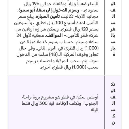
الي
للسفر ذهاباً وإياباً ويكلفك حوالي 196 ريال
ف
سعودي.
–
رسوم الدخول إلى منفذ أبو سمرة
.
ال
مجانية الآن!
– تكاليف
تأمين السيارة
. يبلغ سعر
س
التأمين لمدة أسبوع 100 ريال قطري ، وأسبوعين
فر
بسعر 120 ريال قطري. ويمكن شراؤه أونلاين من
بال
شركة قطر للتأمين.
–
المواقف
. مجانية لأول 24
س
ساعة،وسيتم احتساب رسوم خدمة عبارة عن
يار
(1.000) ريال قطري في اليوم الثاني. وفي حال
ة
تجاوز وقوف المركبة الـ (48) ساعة من الدخول
سوف يتم سحب المركبة واحتساب رسوم
سحب (1.000) ريال قطري أخرى.
تك
الي
ف
أرخص سكن في قطر هو مشروع بروة براحة
ال
الجنوب ; وتكلف الإقامة فيه 300 ريال فقط
س
لليلة.
ك
ن