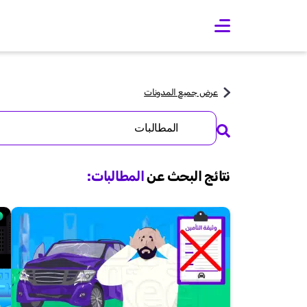
O
p
e
n
m
a
عرض جميع المدونات
i
n
Search
m
for:
e
n
u
نتائج البحث عن
المطالبات
: