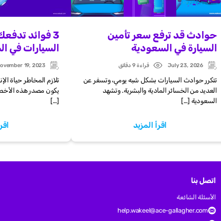
حوادث قد ترفع سعر تأمين
3 فوائد تدفعك
السيارة في السعودية
السيارات في ا
July 23, 2026
قراءة 9 دقائق
ovember 19, 2023
Updated:
Post
Updated:
date
تتكرر حوادث السيارات بشكل شبه يومي، وتسفر عن
تلازم المخاطر حياة الإ
العديد من الخسائر المادية والبشرية. وتشهد
يكون مصدر هذه الأخطا
السعودية […]
[…]
اقرأ المزيد
اقر
اتصل بنا
الأسئلة الشائعة
help.wakeel@ace-gallagher.com