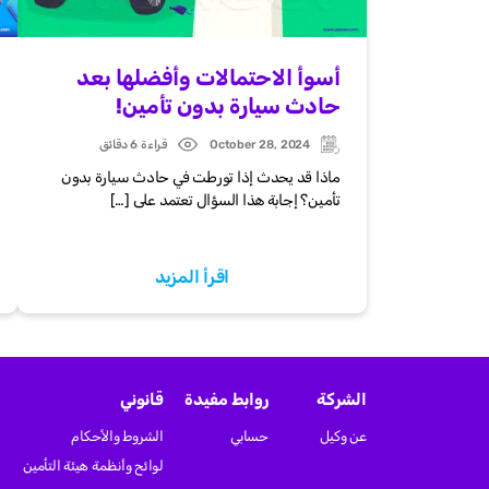
أسوأ الاحتمالات وأفضلها بعد
حادث سيارة بدون تأمين!
October 28, 2024
قراءة 6 دقائق
Post
Updated:
date
ماذا قد يحدث إذا تورطت في حادث سيارة بدون
تأمين؟ إجابة هذا السؤال تعتمد على […]
اقرأ المزيد
الشركة
روابط مفيدة
قانوني
عن وكيل
حسابي
الشروط والأحكام
لوائح وأنظمة هيئة التأمين