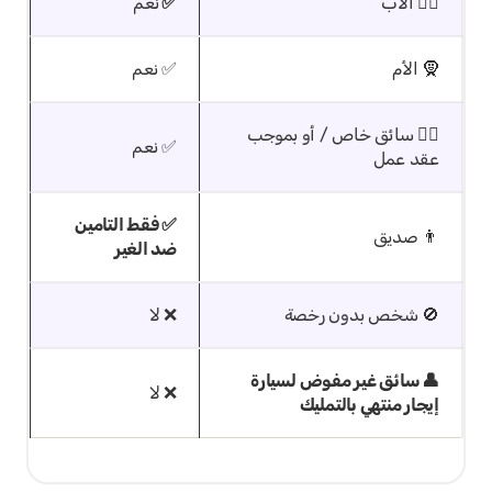
🧔‍♂️ الأب
✅
نعم
🧕 الأم
✅ نعم
👨‍✈️ سائق خاص / أو بموجب
✅ نعم
عقد عمل
✅ فقط التامين
👨 صديق
ضد الغير
🚫 شخص بدون رخصة
❌ لا
👤 سائق غير مفوض لسيارة
❌ لا
إيجار منتهي بالتمليك