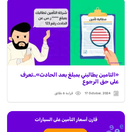
«التامين يطالبني بمبلغ بعد الحادث»..تعرف
على حق الرجوع
17 October, 2024
قراءة 6 دقائق
Read
Post
time
date
قارن أسعار التأمين على السيارات