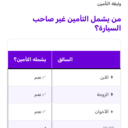
وثيقة التأمين.
من يشمل التأمين غير صاحب
السيارة؟
السائق
يشمله التأمين؟
👨 الابن
✅ نعم
👩 الزوجة
✅ نعم
👦 الأخوان
✅ نعم