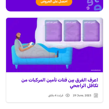
احصل على العروض
اعرف الفرق بين فئات تأمين المركبات من
تكافل الراجحي
29 June, 2023
قراءة 4 دقائق
Read
Post
time
date