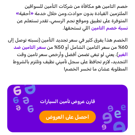
خصم التامين هو مكافأة من شركات التأمين للسواقين
الملتزمين القيادة بدون حوادث.
ومن خلال خدمة
«
أحقية
»
المتوفرة على تطبيق وموقع نجم الرسمي، تقدر تستعلم عن
نسبة خصم التامين
اللي تستحقها.
الخصم هذا يفرق كثير في سعر تجديد التأمين (نسبته توصل إلى
60% من سعر التامين الشامل أو 50% من
سعر التامين ضد
الغير
). يعني لو تبغى تضمن أفضل وأرخص سعر تامين وقت
التجديد، لازم تحافظ على سجل تأميني نظيف وتلتزم بالشروط
المطلوبة عشان ما تخسر الخصم!
قارن عروض تأمين السيارات
احصل على العروض