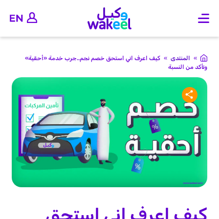
O
p
e
n
m
»
المنتدى
»
كيف اعرف اني استحق خصم نجم..جرب خدمة «أحقية»
a
وتأكد من النسبة
i
n
m
e
n
u
كيف اعرف اني استحق