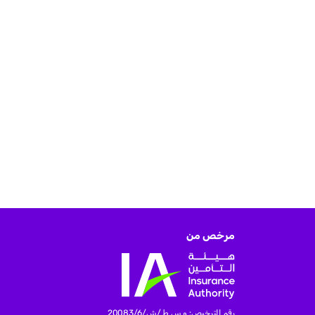
مرخص من
رقم الترخيص: و س ط /ش/20083/6