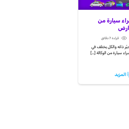
اء سيارة من
عارض
قراءة 7 دقائق
Post
date
ّر ذاته والكل يختلف في
اء سيارة من الوكالة […]
أ المزيد