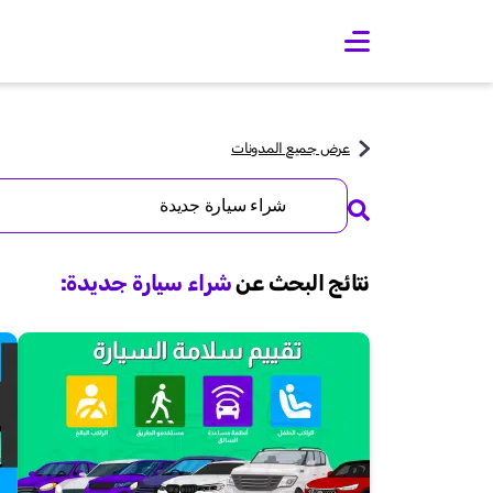
O
p
e
n
m
a
عرض جميع المدونات
i
n
Search
m
for:
e
n
u
نتائج البحث عن
شراء سيارة جديدة
: