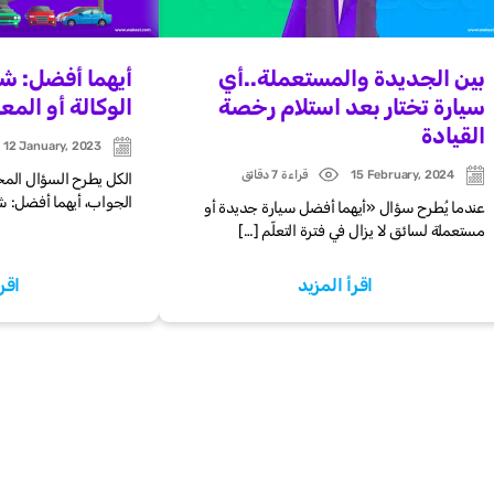
بين الجديدة والمستعملة..أي
أيهما أفضل: شر
سيارة تختار بعد استلام رخصة
الوكالة أو الم
القيادة
12 January, 2023
Post
date
15 February, 2024
قراءة 7 دقائق
الكل يطرح السؤال المحي
Post
Post
date
date
الجواب، أيهما أفضل: شر
عندما يُطرح سؤال «أيهما أفضل سيارة جديدة أو
مستعملة لسائق لا يزال في فترة التعلّم […]
اقرأ المزيد
اقر