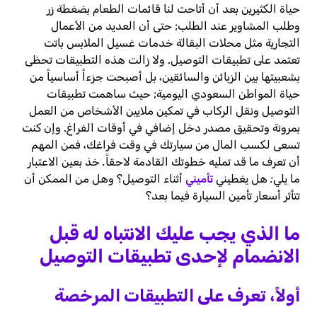
حياة الكثيرين بعد أن أتاحت لنا قائمات الطعام بضغطة زر
وطلب المشاوير عند الطلب; حتى أن العديد من الأعمال
التجارية مثل محلات البقالة خدمات غسيل الملابس باتت
تعتمد على تطبيقات التوصيل. ولا زالت هذه التطبيقات تحظى
بشعبيتها بين الزبائن والسائقين، بل أصبحت جزءاً أساسياً من
حياة المواطن السعودي اليومية; حيث ساهمت تطبيقات
التوصيل ونقل الركاب في تمكين ملايين الأشخاص من العمل
بمرونة وتحقيق مصدر دخل إضافي في أوقات الفراغ.
وإن كنت
تسعى لكسب المال من سيارتك في وقت فراغك، فمن المهم
أن تعرف ما قد تمليه خطوتك القادمة لاحقاً. خذ بعين الاعتبار
ما يلي: هل يغطيني
تأميني
أثناء التوصيل؟ وهل من الممكن أن
تتأثر أسعار تأمين السيارة فيما بعد؟
ما الذي يجب عليك الانتباه له قبل
الانضمام لإحدى تطبيقات التوصيل
أولاً، تعرف على التطبيقات المرخصة