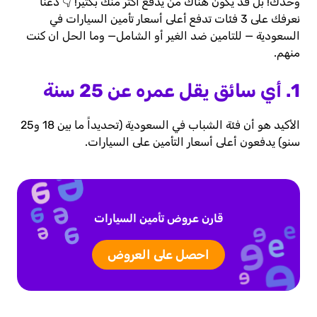
وحدك! بل قد يكون هناك من يدفع أكثر منك بكثير! 👇 دعنا
نعرفك على 3 فئات تدفع أعلى أسعار تأمين السيارات في
السعودية — للتامين ضد الغير أو الشامل— وما الحل ان كنت
منهم.
1. أي سائق يقل عمره عن 25 سنة
الأكيد هو أن فئة الشباب في السعودية (تحديداً ما بين 18 و25
سنو) يدفعون أعلى أسعار التأمين على السيارات.
قارن عروض تأمين السيارات
احصل على العروض