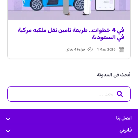
في 4 خطوات.. طريقة تامين نقل ملكية مركبة
في السعودية
1 May, 2025
قراءة 4 دقائق
Read
Post
time
date
أبحث في المدونة
Search
for:
اتصل بنا
الأسئلة الشائعة
قانوني
help.wakeel@ace-gallagher.com