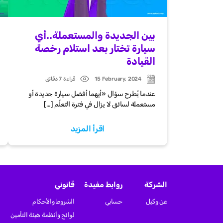
بين الجديدة والمستعملة..أي
سيارة تختار بعد استلام رخصة
القيادة
15 February, 2024
قراءة 7 دقائق
Post
Post
date
date
عندما يُطرح سؤال «أيهما أفضل سيارة جديدة أو
مستعملة لسائق لا يزال في فترة التعلّم […]
اقرأ المزيد
الشركة
روابط مفيدة
قانوني
عن وكيل
حسابي
الشروط والأحكام
لوائح وأنظمة هيئة التأمين