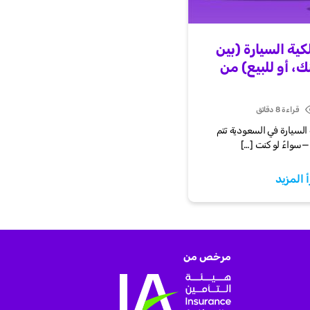
ة السيارة (بين
نك، أو للبيع) من
قراءة 8 دقائق
Pos
dat
السيارة في السعودية تتم
—سواءً لو كنت […]
أ المزيد
مرخص من