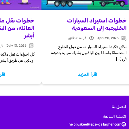
خطوات استيراد السيارات
خطوات نقل ملكي
الخليجية إلى السعودية
العائلة، من الب
أبشر
April 20, 2023
قراءة 8 دقائق
Post
Updated:
date
July 13, 2026
تلاقي فكرة استيراد السيارات من دول الخليج
t
Updated:
e
استحسانًا واسعًا بين الراغبين بشراء سيارة جديدة
كل اجراءات نقل ملكية 
في […]
اونلاين عن طريق أبشر 
اقرأ المزيد
اقر
اتصل بنا
الأسئلة الشائعة
help.wakeel@ace-gallagher.com