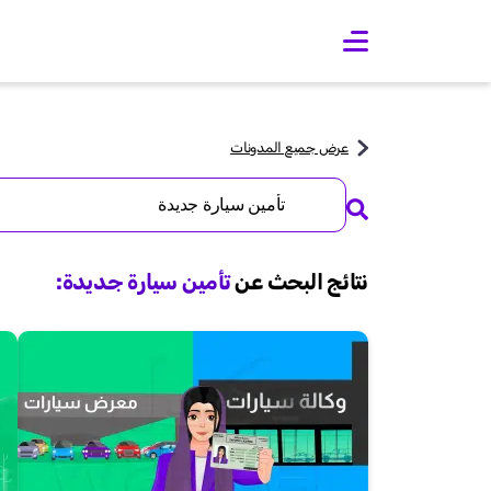
O
p
e
n
m
a
عرض جميع المدونات
i
n
Search
m
for:
e
n
u
نتائج البحث عن
تأمين سيارة جديدة
: